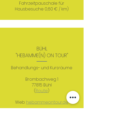
Fahrzeitpauschale für
Hausbesuche 0,60 € / km)
BÜHL
"HEBAMME(N) ON TOUR"
Behandlungs- und Kursräume
Brombachweg 1
77815 Bühl
(
Route
)
Web:
hebammeontour.de