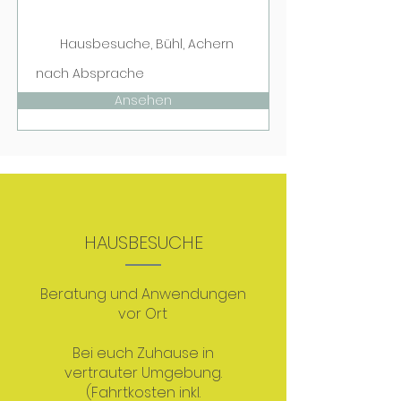
Hausbesuche, Bühl, Achern
nach Absprache
Ansehen
HAUSBESUCHE
Beratung und Anwendungen
vor Ort
​Bei euch Zuhause in
vertrauter Umgebung.​​
(Fahrtkosten inkl.