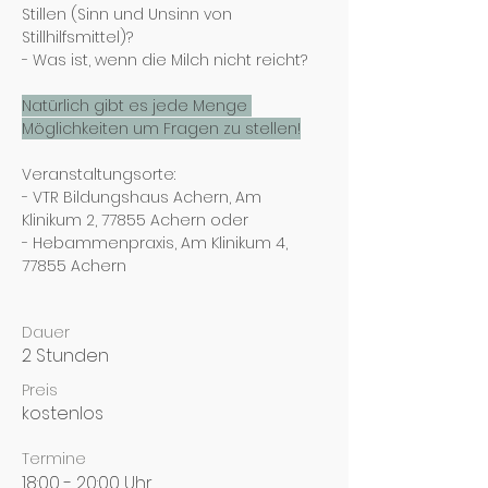
Stillen (Sinn und Unsinn von 
Stillhilfsmittel)?
- Was ist, wenn die Milch nicht reicht?
Natürlich gibt es jede Menge 
Möglichkeiten um Fragen zu stellen!
Veranstaltungsorte: 
- VTR Bildungshaus Achern, Am 
Klinikum 2, 77855 Achern oder
- Hebammenpraxis, Am Klinikum 4, 
77855 Achern
Dauer
2 Stunden
Preis
kostenlos
Termine
18:00 - 20:00 Uhr