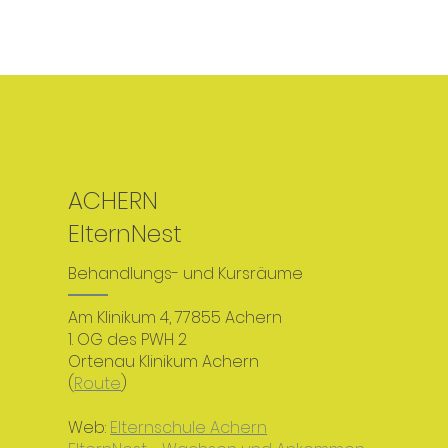
ACHERN
ElternNest
Behandlungs- und Kursräume
Am Klinikum 4,
77855 Achern
1. OG des PWH 2
Ortenau Klinikum Achern​
(
Route
)
​Web:
Elternschule Achern