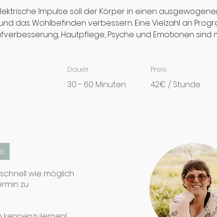
ektrische Impulse soll der Körper in einen ausgewogene
nd das Wohlbefinden verbessern. Eine Vielzahl an Prog
afverbesserung, Hautpflege, Psyche und Emotionen sind m
Dauer
Preis
30 - 60 Minuten
42€ / Stunde
e
schnell wie möglich
ermin zu
ch kennenzulernen!