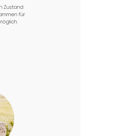
n Zustand 
rammen für 
öglich.