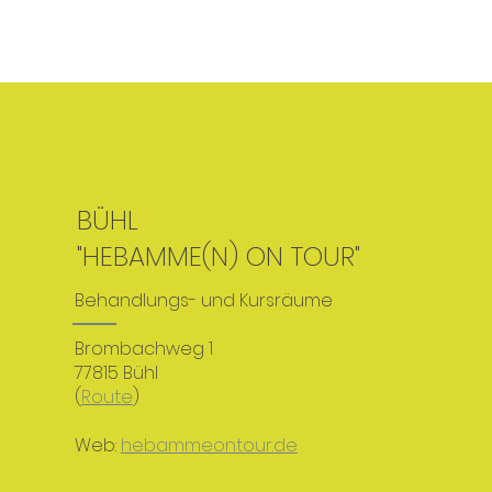
BÜHL
"HEBAMME(N) ON TOUR"
Behandlungs- und Kursräume
Brombachweg 1
77815 Bühl
(
Route
)
Web:
hebammeontour.de